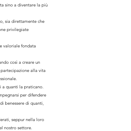
ta sino a diventare la più
o, sia direttamente che
one privilegiate
e valoriale fondata
ando così a creare un
partecipazione alla vita
ssionale.
 a quanti la praticano.
impegnarsi per difendere
di benessere di quanti,
erati, seppur nella loro
del nostro settore.