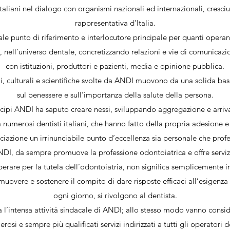
italiani nel dialogo con organismi nazionali ed internazionali, cresciu
rappresentativa d’Italia.
e punto di riferimento e interlocutore principale per quanti operan
 nell’universo dentale, concretizzando relazioni e vie di comunicazi
con istituzioni, produttori e pazienti, media e opinione pubblica.
ali, culturali e scientifiche svolte da ANDI muovono da una solida bas
sul benessere e sull’importanza della salute della persona.
rincipi ANDI ha saputo creare nessi, sviluppando aggregazione e arriv
numerosi dentisti italiani, che hanno fatto della propria adesione e 
ociazione un irrinunciabile punto d’eccellenza sia personale che profe
DI, da sempre promuove la professione odontoiatrica e offre servizi
operare per la tutela dell’odontoiatria, non significa semplicemente 
uovere e sostenere il compito di dare risposte efficaci all’esigenza 
ogni giorno, si rivolgono al dentista.
a l’intensa attività sindacale di ANDI; allo stesso modo vanno consid
erosi e sempre più qualificati servizi indirizzati a tutti gli operatori 